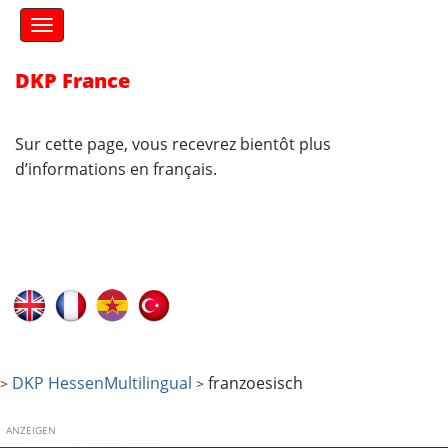
S
M
k
a
i
i
n
p
DKP France
m
t
e
o
n
c
Sur cette page, vous recevrez bientôt plus
u
o
d’informations en français.
n
t
e
n
t
DKP Hessen
Multilingual
franzoesisch
>
>
ANZEIGEN